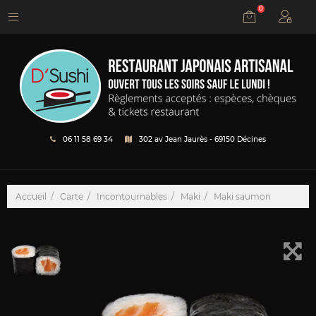
0
06 11 58 69 34
302 av Jean Jaurès - 69150 Décines
Accueil
Carte
Incontournables
Maki
Maki saumon