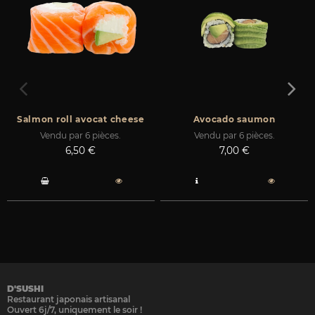
Salmon roll avocat cheese
Avocado saumon
Vendu par 6 pièces.
Vendu par 6 pièces.
Prix
Prix
6,50 €
7,00 €
D'SUSHI
Restaurant japonais artisanal
Ouvert 6j/7, uniquement le soir !