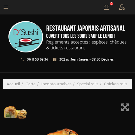
0
06 11 58 69 34
302 av Jean Jaurès - 69150 Décines
Accueil
Carte
Incontournables
Special rolls
Chicken rolls