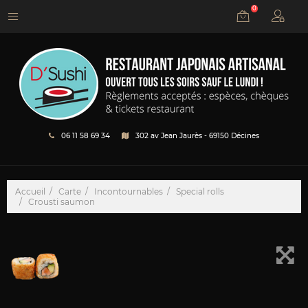
0
06 11 58 69 34
302 av Jean Jaurès - 69150 Décines
Accueil
Carte
Incontournables
Special rolls
Crousti saumon