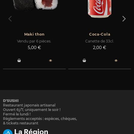
Maki thon
Coca-Cola
Vendu par 6 pièces.
Canette de 33cl.
Prix
Prix
5,00 €
2,00 €
D'SUSHI
Restaurant japonais artisanal
Ouvert 6j/7, uniquement le soir !
Fermé le lundi !
Règlements acceptés : espèces, chèques,
& tickets restaurant