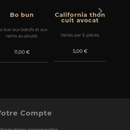
Bo bun
California thon
cuit avocat
o bun aux bœufs et aux
Vendu
Vendu par 6 pièces.
nems au poulet.
Prix
5,00 €
Prix
11,00 €
Votre Compte
nformations personnelles