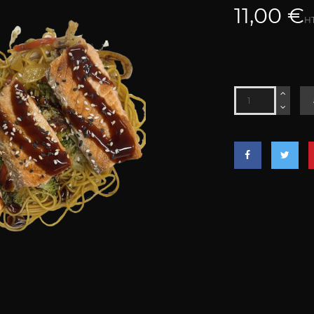
11,00 €
H