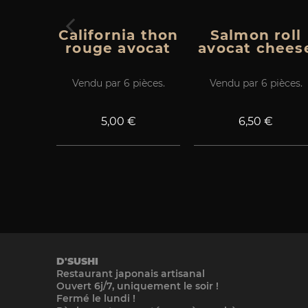
California thon
Salmon roll
rouge avocat
avocat chees
Vendu par 6 pièces.
Vendu par 6 pièces.
Prix
Prix
5,00 €
6,50 €
D'SUSHI
Restaurant japonais artisanal
Ouvert 6j/7, uniquement le soir !
Fermé le lundi !