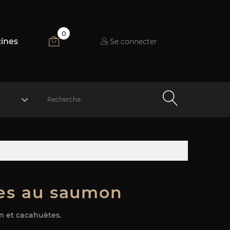
0
cines
Se connecter
les au saumon
n et cacahuètes.