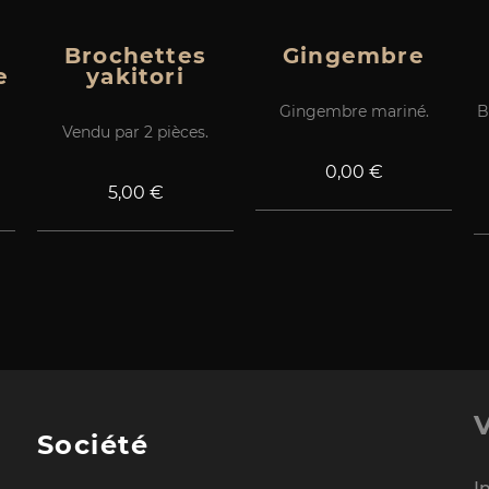
Brochettes
Gingembre
e
yakitori
Gingembre mariné.
B
Vendu par 2 pièces.
Prix
0,00 €
Prix
5,00 €
Société
I