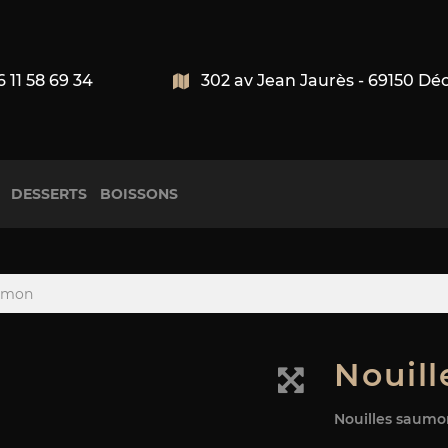
6 11 58 69 34
302 av Jean Jaurès - 69150 Dé
DESSERTS
BOISSONS
aumon
Nouil
Nouilles saumo